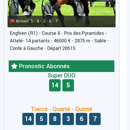
Arrivée: 5 - 8 - 3 - 6 - 7
Enghien (R1) - Course 8 - Prix des Pyramides -
Attelé- 14 partants - 46000 € - 2875 m - Sable -
Corde à Gauche - Départ 20h15
Pronostic Abonnés
Super DUO
14
5
Tiercé - Quarté - Quinté
14
5
8
3
6
7