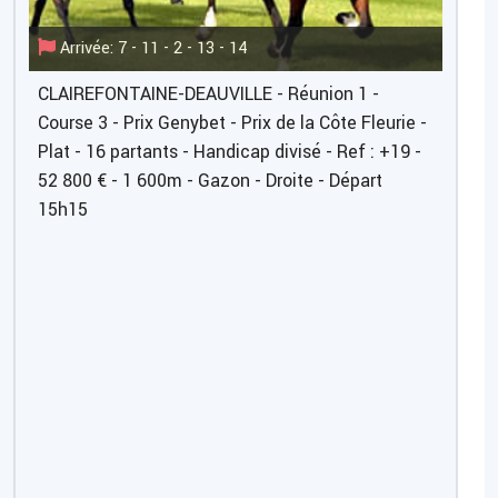
Arrivée: 7 - 11 - 2 - 13 - 14
CLAIREFONTAINE-DEAUVILLE - Réunion 1 -
Course 3 - Prix Genybet - Prix de la Côte Fleurie -
Plat - 16 partants - Handicap divisé - Ref : +19 -
52 800 € - 1 600m - Gazon - Droite - Départ
15h15
Pronostic Abonnés
Super DUO
7
15
Tiercé - Quarté - Quinté
7
15
11
1
1
4