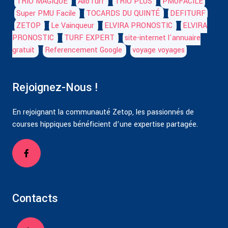
TRIO MAGIQUE
AlloTurf
TRIO PLUS
PMUFACILE
Super PMU Facile
TOCARDS DU QUINTÉ
DEFITURF
ZETOP
Le Vainqueur
ELVIRA PRONOSTIC
ELVIRA
PRONOSTIC
TURF EXPERT
site-internet l'annuaire
gratuit
Referencement Google
voyage voyages
Rejoignez-Nous !
En rejoignant la communauté Zetop, les passionnés de
courses hippiques bénéficient d’une expertise partagée.
Contacts