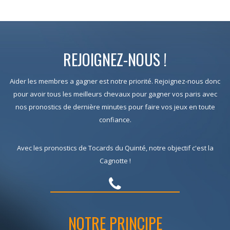
REJOIGNEZ-NOUS !
Aider les membres a gagner est notre priorité. Rejoignez-nous donc
pour avoir tous les meilleurs chevaux pour gagner vos paris avec
nos pronostics de dernière minutes pour faire vos jeux en toute
confiance.
Avec les pronostics de Tocards du Quinté, notre objectif c'est la
Cagnotte !
NOTRE PRINCIPE