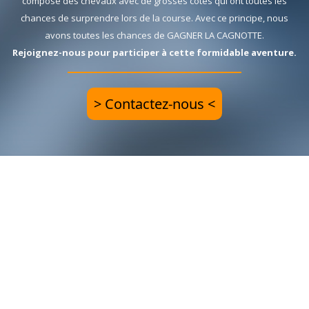
composé des chevaux avec de grosses côtes qui ont toutes les
chances de surprendre lors de la course. Avec ce principe, nous
avons toutes les chances de GAGNER LA CAGNOTTE.
Rejoignez-nous pour participer à cette formidable aventure.
> Contactez-nous <