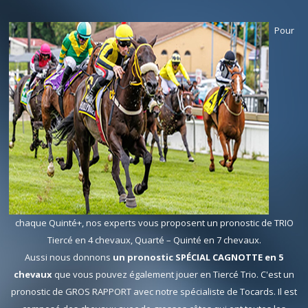
Pour
chaque Quinté+, nos experts vous proposent un pronostic de TRIO
Tiercé en 4 chevaux, Quarté – Quinté en 7 chevaux.
Aussi nous donnons
un pronostic SPÉCIAL CAGNOTTE en 5
chevaux
que vous pouvez également jouer en Tiercé Trio. C'est un
pronostic de GROS RAPPORT avec notre spécialiste de Tocards. Il est