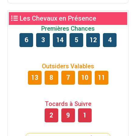
Les Chevaux en Présence
Premières Chances
6
3
14
5
12
4
Outsiders Valables
13
8
7
10
11
Tocards à Suivre
2
9
1