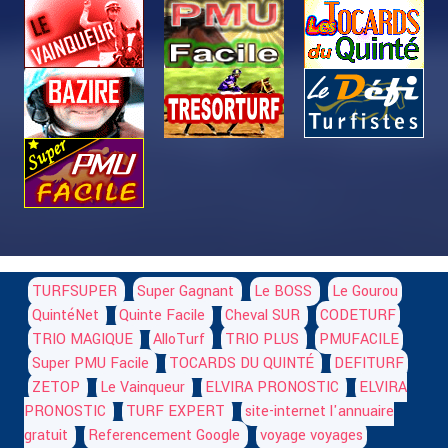
TURFSUPER
Super Gagnant
Le BOSS
Le Gourou
QuintéNet
Quinte Facile
Cheval SUR
CODETURF
TRIO MAGIQUE
AlloTurf
TRIO PLUS
PMUFACILE
Super PMU Facile
TOCARDS DU QUINTÉ
DEFITURF
ZETOP
Le Vainqueur
ELVIRA PRONOSTIC
ELVIRA
PRONOSTIC
TURF EXPERT
site-internet l'annuaire
gratuit
Referencement Google
voyage voyages