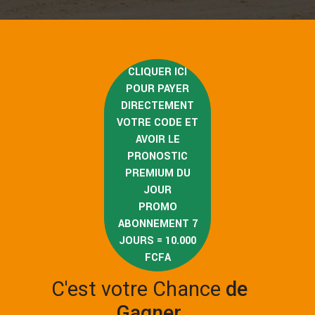
CLIQUER ICI
POUR PAYER
DIRECTEMENT
VOTRE CODE ET
AVOIR LE
PRONOSTIC
PREMIUM DU
JOUR
PROMO
ABONNEMENT 7
JOURS = 10.000
FCFA
C'est votre Chance
de
Gagner